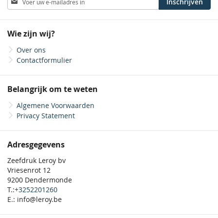
Inschrijven
u
op
onze
Wie zijn wij?
nieuwsbrief
Over ons
Contactformulier
Belangrijk om te weten
Algemene Voorwaarden
Privacy Statement
Adresgegevens
Zeefdruk Leroy bv
Vriesenrot 12
9200 Dendermonde
T.:
+3252201260
E.: info@leroy.be