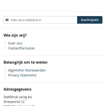
Abonneer
Inschrijven
u
op
onze
Wie zijn wij?
nieuwsbrief
Over ons
Contactformulier
Belangrijk om te weten
Algemene Voorwaarden
Privacy Statement
Adresgegevens
Zeefdruk Leroy bv
Vriesenrot 12