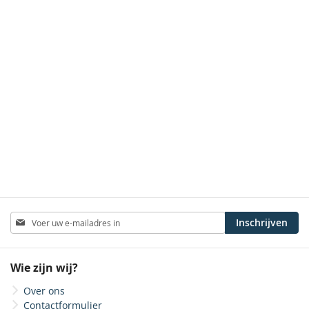
Abonneer
Inschrijven
u
op
onze
Wie zijn wij?
nieuwsbrief
Over ons
Contactformulier