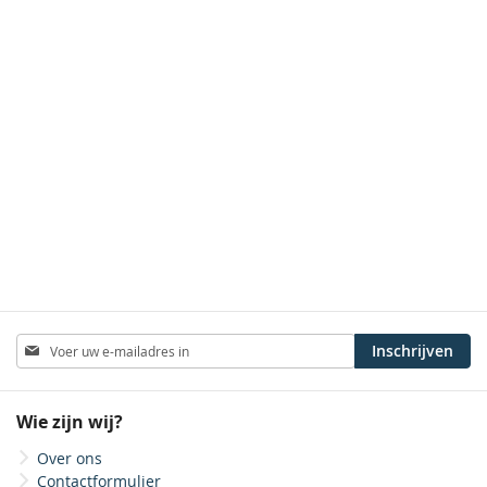
Abonneer
Inschrijven
u
op
onze
Wie zijn wij?
nieuwsbrief
Over ons
Contactformulier