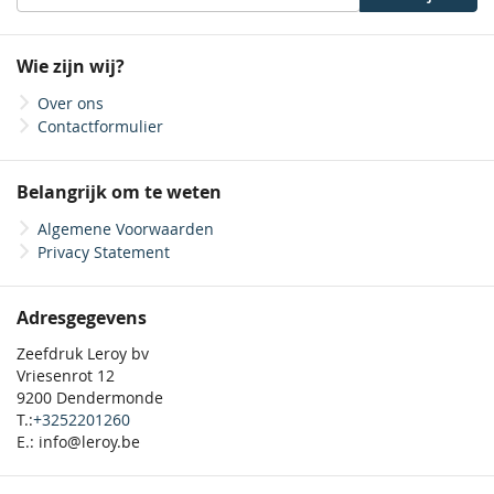
u
op
onze
Wie zijn wij?
nieuwsbrief
Over ons
Contactformulier
Belangrijk om te weten
Algemene Voorwaarden
Privacy Statement
Adresgegevens
Zeefdruk Leroy bv
Vriesenrot 12
9200 Dendermonde
T.:
+3252201260
E.: info@leroy.be