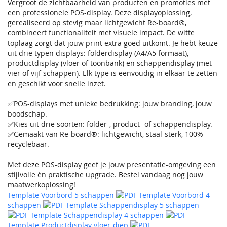
Vergroot de zichtbaarheid van producten en promoties met
een professionele POS-display. Deze displayoplossing,
gerealiseerd op stevig maar lichtgewicht Re-board®,
combineert functionaliteit met visuele impact. De witte
toplaag zorgt dat jouw print extra goed uitkomt. Je hebt keuze
uit drie typen displays: folderdisplay (A4/A5 formaat),
productdisplay (vloer of toonbank) en schappendisplay (met
vier of vijf schappen). Elk type is eenvoudig in elkaar te zetten
en geschikt voor snelle inzet.
✅POS-displays met unieke bedrukking: jouw branding, jouw
boodschap.
✅Kies uit drie soorten: folder-, product- of schappendisplay.
✅Gemaakt van Re-board®: lichtgewicht, staal-sterk, 100%
recyclebaar.
Met deze POS-display geef je jouw presentatie-omgeving een
stijlvolle èn praktische upgrade. Bestel vandaag nog jouw
maatwerkoplossing!
Template Voorbord 5 schappen
Template Voorbord 4
schappen
Template Schappendisplay 5 schappen
Template Schappendisplay 4 schappen
Template Productdisplay vloer-diep