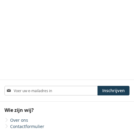
Abonneer
Inschrijven
u
op
onze
Wie zijn wij?
nieuwsbrief
Over ons
Contactformulier