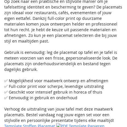
Op zoek naar een praktische én stijlvolle manier om je
tafelsetting identiteit en bescherming te geven? De placemats
zijn ideaal voor restaurants, cafés, evenementen of jouw
eigen eettafel. Dankzij full‑color print op duurzame
materialen komen jouw ontwerpen helder en professioneel
tot hun recht. Je hebt de keuze uit passende materialen en
afmetingen. Zo kun je een placemat selecteren die bij jouw
stijl en maaltijden past.
Gebruik is eenvoudig: leg de placemat op tafel en je tafel is
meteen voorzien van een frisse, gepersonaliseerde look. De
placemats zijn onderhoudsvriendelijk en bestand tegen
dagelijks gebruik.
✅ Mogelijkheid voor maatwerk ontwerp en afmetingen
✅ Full‑color print voor scherpe, levendige uitstraling
✅ Geschikt voor intensief gebruik in horeca of thuis
✅ Eenvoudig in gebruik en onderhoud
Verhoog de uitstraling van jouw tafel met deze maatwerk
placemats. Bestel vandaag nog jouw eigen set voor een
stijlvolle en persoonlijke presentatie tijdens elke maaltijd!
Template Stoffen Placemat
Template Papieren