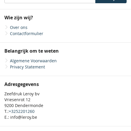
u
op
onze
Wie zijn wij?
nieuwsbrief
Over ons
Contactformulier
Belangrijk om te weten
Algemene Voorwaarden
Privacy Statement
Adresgegevens
Zeefdruk Leroy bv
Vriesenrot 12
9200 Dendermonde
T.:
+3252201260
E.: info@leroy.be