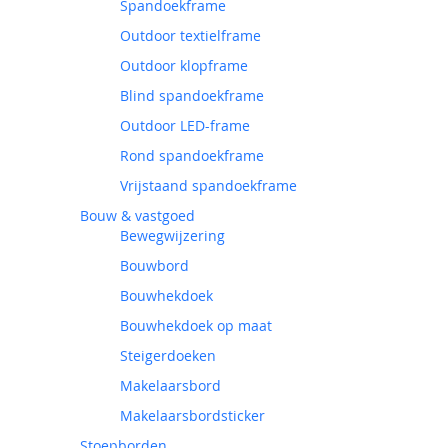
Spandoekframe
Outdoor textielframe
Outdoor klopframe
Blind spandoekframe
Outdoor LED-frame
Rond spandoekframe
Vrijstaand spandoekframe
Bouw & vastgoed
Bewegwijzering
Bouwbord
Bouwhekdoek
Bouwhekdoek op maat
Steigerdoeken
Makelaarsbord
Makelaarsbordsticker
Stoepborden