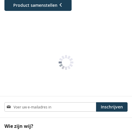
Product samenstellen
Abonneer
Inschrijven
u
op
onze
Wie zijn wij?
nieuwsbrief