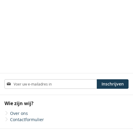
Abonneer
Inschrijven
u
op
onze
Wie zijn wij?
nieuwsbrief
Over ons
Contactformulier