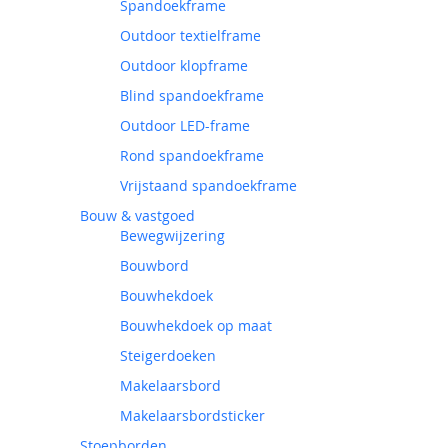
Spandoekframe
Outdoor textielframe
Outdoor klopframe
Blind spandoekframe
Outdoor LED-frame
Rond spandoekframe
Vrijstaand spandoekframe
Bouw & vastgoed
Bewegwijzering
Bouwbord
Bouwhekdoek
Bouwhekdoek op maat
Steigerdoeken
Makelaarsbord
Makelaarsbordsticker
Stoepborden