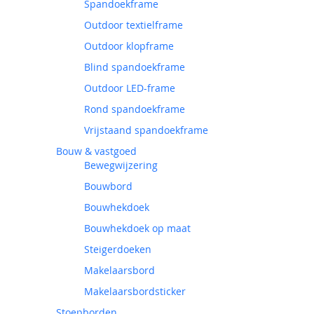
Spandoekframe
Outdoor textielframe
Outdoor klopframe
Blind spandoekframe
Outdoor LED-frame
Rond spandoekframe
Vrijstaand spandoekframe
Bouw & vastgoed
Bewegwijzering
Bouwbord
Bouwhekdoek
Bouwhekdoek op maat
Steigerdoeken
Makelaarsbord
Makelaarsbordsticker
Stoepborden