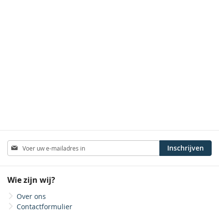
Abonneer
Inschrijven
u
op
onze
Wie zijn wij?
nieuwsbrief
Over ons
Contactformulier