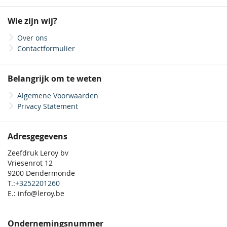
op
onze
Wie zijn wij?
nieuwsbrief
Over ons
Contactformulier
Belangrijk om te weten
Algemene Voorwaarden
Privacy Statement
Adresgegevens
Zeefdruk Leroy bv
Vriesenrot 12
9200 Dendermonde
T.:
+3252201260
E.: info@leroy.be
Ondernemingsnummer