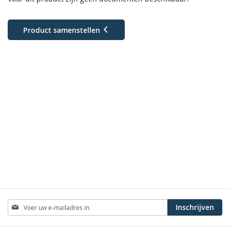
Product samenstellen
Abonneer
Inschrijven
u
op